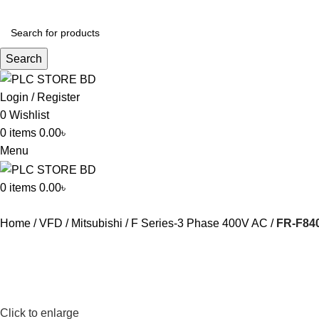
আমাদে
Search
Login / Register
0
Wishlist
0
items
0.00
৳
Menu
0
items
0.00
৳
Home
VFD
Mitsubishi
F Series-3 Phase 400V AC
FR-F840-
Click to enlarge