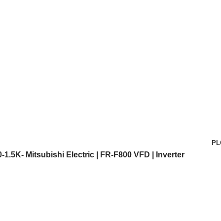
র যে কোন পণ্য অর্ডার করতে কল করুন:
+880 1719-484862
|
+880155334
PL
1.5K- Mitsubishi Electric | FR-F800 VFD | Inverter