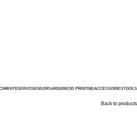
6553
C
HMI
VFD
SERVO
SENSORS
ARDUINO
3D PRINTING
ACCESSORIES
TOOLS
Back to products